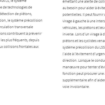
exus LS, le système
émettant une alerte de coll
rie de technologies de
au besoin pour aider à évite
 détection de piétons,
potentielles. Il peut fournir
ction, le système précollision
virage à gauche à une inter
circulation transversale
véhicules, les piétons et les
ions contribuent à prévenir
inverse. Lors d’un virage à d
 les plus fréquents, depuis
piétons et les cyclistes vena
aux collisions frontales aux
système précollision du LSS
l’aide à l’évitement d’urgen
direction. Lorsque le cond
manœuvre pour tenter d’évit
fonction peut procurer une a
supplémentaire afin d’aider
voie involontaire.