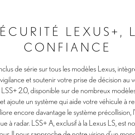
ÉCURITÉ LEXUS+, 
CONFIANCE
clus de série sur tous les modèles Lexus, intèg
 vigilance et soutenir votre prise de décision au v
. LSS+ 2.0, disponible sur de nombreux modèles
t ajoute un système qui aide votre véhicule à res
ore encore davantage le système précollision, l’
e à radar. LSS+ A, exclusif à la Lexus LS, est no
jour. Il nous rapproche de notre vision d’un mon