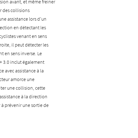
ision avant, et même freiner
r des collisions
 une assistance lors d’un
section en détectant les
 cyclistes venant en sens
roite, il peut détecter les
nt en sens inverse. Le
+ 3.0 inclut également
ce avec assistance à la
ucteur amorce une
er une collision, cette
ssistance à la direction
 à prévenir une sortie de