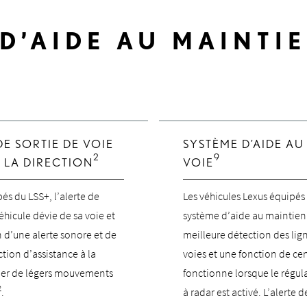
D’AIDE AU MAINTIE
Regarder la vidéo sur le système d’alerte de sortie de voie
DE SORTIE DE VOIE
SYSTÈME D’AIDE AU
2
9
 LA DIRECTION
VOIE
pés du LSS+, l’alerte de
Les véhicules Lexus équipés 
véhicule dévie de sa voie et
système d’aide au maintien 
n d’une alerte sonore et de
meilleure détection des lig
ction d’assistance à la
voies et une fonction de cen
quer de légers mouvements
fonctionne lorsque le régul
2
.
à radar est activé. L’alerte d