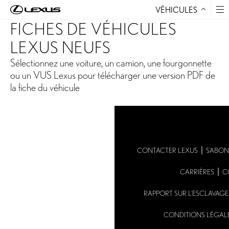
VÉHICULES
Aller au contenu
FICHES DE VÉHICULES
LEXUS NEUFS
Sélectionnez une voiture, un camion, une fourgonnette
ou un VUS Lexus pour télécharger une version PDF de
la fiche du véhicule
CONTACTER LEXUS
S’ABON
CARRIÈRES
C
RAPPORT SUR L’ESCLAVAG
CONDITIONS LÉGAL