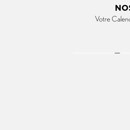
NOS
Votre Calend
Regarder la vidéo Lexus ǀ
Visite gratuite après 1 mois