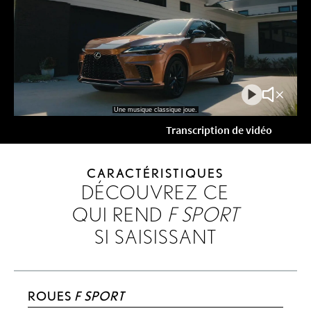
Jouer
Couper
la
le
Transcription de vidéo
vidéo
son
de
la
vidéo
CARACTÉRISTIQUES
DÉCOUVREZ CE
QUI REND
F SPORT
SI SAISISSANT
ROUES
F SPORT