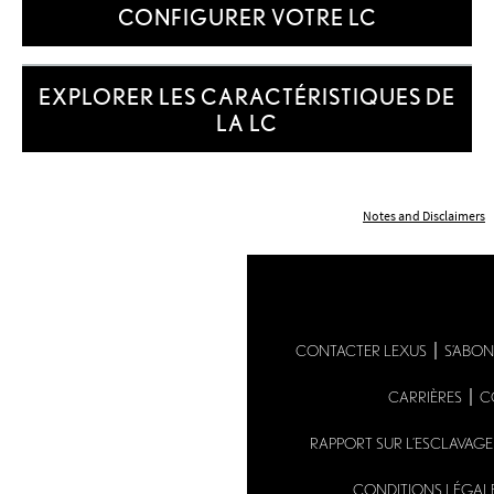
CONFIGURER VOTRE LC
EXPLORER LES CARACTÉRISTIQUES DE
LA LC
Notes and Disclaimers
CONTACTER LEXUS
S’ABON
CARRIÈRES
C
RAPPORT SUR L’ESCLAVAG
CONDITIONS LÉGAL