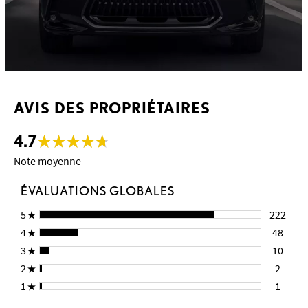
AVIS DES PROPRIÉTAIRES
4.7
Note moyenne
ÉVALUATIONS GLOBALES
5
222
4
48
3
10
2
2
1
1