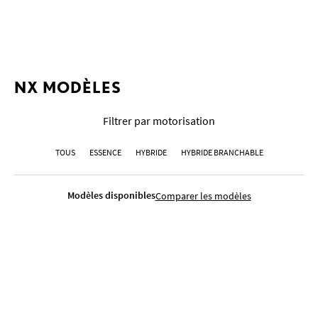
EURS
GALERIE
COMPARAISONS AVEC LA CONCURREN
NX MODÈLES
Filtrer par motorisation
TOUS
ESSENCE
HYBRIDE
HYBRIDE BRANCHABLE
Modèles disponibles
Comparer les modèles