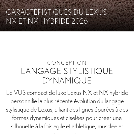
CARACTÉRISTIQUES DU LEXUS
NX ET NX HYBRIDE 2026
ON
TECHNOLOGIE
PERFORMANCE
SÉCURITÉ
A
CONCEPTION
LANGAGE STYLISTIQUE
DYNAMIQUE
Le VUS compact de luxe Lexus NX et NX hybride
personnifie la plus récente évolution du langage
stylistique de Lexus, alliant des lignes épurées à des
formes dynamiques et ciselées pour créer une
silhouette à la fois agile et athlétique, musclée et