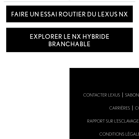
Accessories
FAIRE UN ESSAI ROUTIER DU LEXUS NX
EXPLORER LE NX HYBRIDE
BRANCHABLE
CONTACTER LEXUS
S’ABON
CARRIÈRES
C
RAPPORT SUR L’ESCLAVAG
CONDITIONS LÉGAL