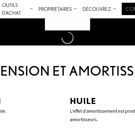
OUTILS
Aller au contenu
PROPRIÉTAIRES
DÉCOUVREZ
CO
D'ACHAT
Loading
...
ENSION ET AMORTIS
N
HUILE
ble.
L’effet d’amortissement est prod
amortisseurs.