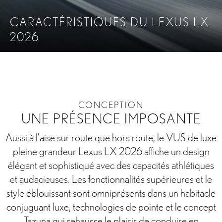
CARACTÉRISTIQUES DU LEXUS LX
2026
ON
PERFORMANCE
TECHNOLOGIE
SÉCURITÉ
A
CONCEPTION
UNE PRÉSENCE IMPOSANTE
Aussi à l’aise sur route que hors route, le VUS de luxe
pleine grandeur Lexus LX 2026 affiche un design
élégant et sophistiqué avec des capacités athlétiques
et audacieuses. Les fonctionnalités supérieures et le
style éblouissant sont omniprésents dans un habitacle
conjuguant luxe, technologies de pointe et le concept
Tazuna qui rehausse le plaisir de conduire en