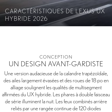
CARACTÉRISTIQUES DE LEXUS UX
HYBRIDE 2026
ON
PERFORMANCE
TECHNOLOGIE
SÉCURITÉ
A
CONCEPTION
UN DESIGN AVANT-GARDISTE
Une version audacieuse de la calandre trapézoïdale,
des ailes largement évasées et des roues de 18 po en
alliage soulignent les qualités de multisegment
affirmées du UX hybride. Les phares à double faisceau
de série illuminent la nuit. Les feux combinés arrière
reliés par une rangée continue de 120 diodes